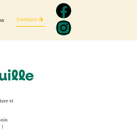
Contact
es
uille
ture et
soin
 !