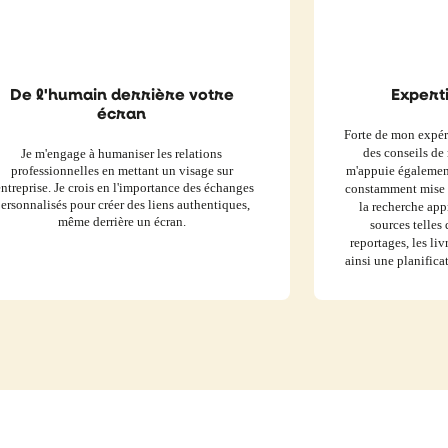
De l'humain derrière votre
Expert
écran
Forte de mon expér
des conseils de 
Je m'engage à humaniser les relations
professionnelles en mettant un visage sur
m'appuie également
entreprise. Je crois en l'importance des échanges
constamment mise à
ersonnalisés pour créer des liens authentiques,
la recherche app
même derrière un écran.
sources telles
reportages, les liv
ainsi une planifica