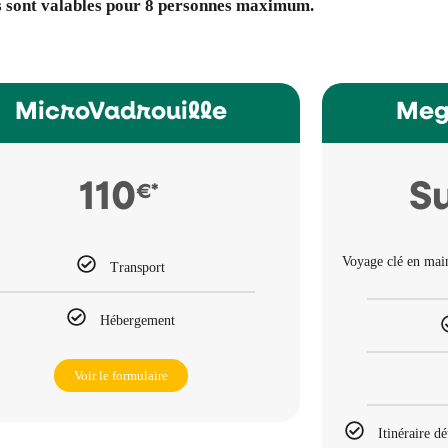
s sont valables pour 8 personnes maximum.
MicroVadrouille
Meg
110
S
€*
Voyage clé en mai
Transport
Hébergement
Voir le formulaire
Itinéraire dé